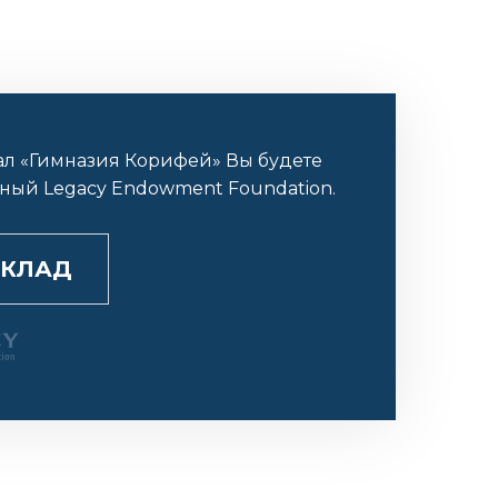
ал «Гимназия Корифей» Вы будете
нный L
egacy
Endowment Foundation.
ВКЛАД