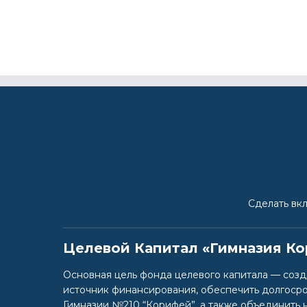
Сделать вк
Целевой Капитал «Гимназия К
Основная цель фонда целевого капитала — соз
источник финансирования, обеспечить долгоср
Гимназии №210 “Корифей”, а также объединить 