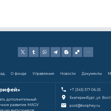
лад
О фонде
Управление
Новости
Документы
М
орифей»
+7 (343) 317-06-25
Екатеринбург, ул. Вост
дать дополнительный
очное развитие МАОУ
post@koriphey.ru
наших выпускников.